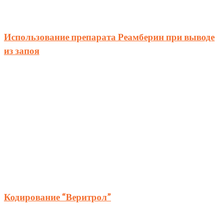
Использование препарата Реамберин при выводе
из запоя
Кодирование “Веритрол”